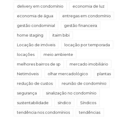
delivery em condomínio
economia de luz
economia de água
entregas em condomínio
gestão condominial
gestão financeira
home staging
itaim bibi
Locação de imóveis
locação por temporada
locações
meio ambiente
melhores bairros de sp
mercado imobiliário
Netimóveis
olhar mercadológico
plantas
redução de custos
reunião de condomínio
segurança
sinalização no condomínio
sustentabilidade
síndico
Síndicos
tendência nos condomínios
tendências