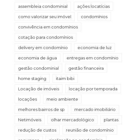
assembleia condominial
ações locatícias
como valorizar seu imóvel
condomínios
convivência em condomínios
cotação para condomínios
delivery em condomínio
economia de luz
economia de água
entregas em condomínio
gestão condominial
gestão financeira
home staging
itaim bibi
Locação de imóveis
locação por temporada
locações
meio ambiente
melhores bairros de sp
mercado imobiliário
Netimóveis
olhar mercadológico
plantas
redução de custos
reunião de condomínio