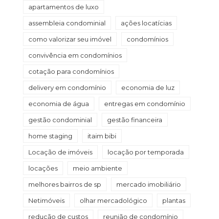
apartamentos de luxo
assembleia condominial
ações locatícias
como valorizar seu imóvel
condomínios
convivência em condomínios
cotação para condomínios
delivery em condomínio
economia de luz
economia de água
entregas em condomínio
gestão condominial
gestão financeira
home staging
itaim bibi
Locação de imóveis
locação por temporada
locações
meio ambiente
melhores bairros de sp
mercado imobiliário
Netimóveis
olhar mercadológico
plantas
redução de custos
reunião de condomínio