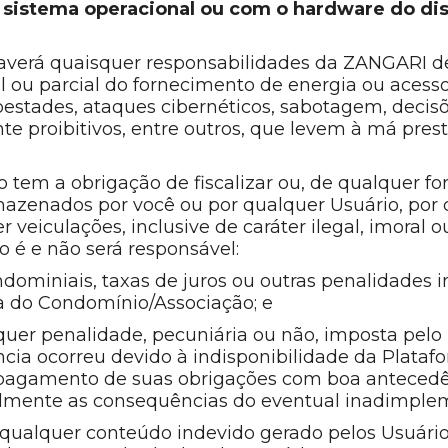
sistema operacional ou com o hardware do dispo
haverá quaisquer responsabilidades da ZANGARI de
al ou parcial do fornecimento de energia ou acesso 
estades, ataques cibernéticos, sabotagem, decisõ
e proibitivos, entre outros, que levem à má pre
 tem a obrigação de fiscalizar ou, de qualquer f
mazenados por você ou por qualquer Usuário, por
veiculações, inclusive de caráter ilegal, imoral o
 é e não será responsável:
ndominiais, taxas de juros ou outras penalidades 
a do Condomínio/Associação; e
quer penalidade, pecuniária ou não, imposta pel
ia ocorreu devido à indisponibilidade da Platafor
 pagamento de suas obrigações com boa antecedê
ralmente as consequências do eventual inadimple
qualquer conteúdo indevido gerado pelos Usuário