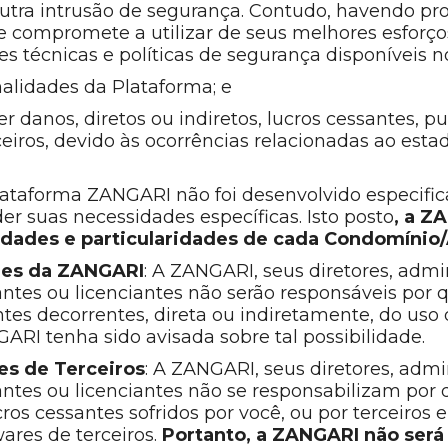
 outra intrusão de segurança. Contudo, havendo 
compromete a utilizar de seus melhores esforços
s técnicas e políticas de segurança disponíveis n
lidades da Plataforma; e
r danos, diretos ou indiretos, lucros cessantes, 
ceiros, devido às ocorrências relacionadas ao est
Plataforma ZANGARI não foi desenvolvido especi
 suas necessidades específicas. Isto posto
, a Z
idades e particularidades de cada Condomínio/
ares da ZANGARI
: A ZANGARI, seus diretores, admi
antes ou licenciantes não serão responsáveis por q
ntes decorrentes, direta ou indiretamente, do uso
RI tenha sido avisada sobre tal possibilidade.
es de Terceiros
: A ZANGARI, seus diretores, admi
antes ou licenciantes não se responsabilizam por q
cros cessantes sofridos por você, ou por terceiro
res de terceiros.
Portanto, a ZANGARI
não será