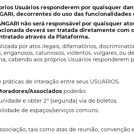
óprios Usuários responderem por quaisquer dano
NGARI, decorrentes do uso das funcionalidades
GARI não será responsável por quaisquer atos 
lacionada deverá ser tratada diretamente com 
tratado através da Plataforma.
ada por atos ilegais, difamatórios, discriminatóri
os, enganosos, caluniosos, violentos, vulgares, ou 
rma, cabendo aos próprios Usuários responderem po
e práticas de interação entre seus USUÁRIOS.
Moradores/Associados
poderão:
nidade e obter 2ª (segunda) via de boletos;
ibilidade de espaços/serviços comuns;
ociação, tais como atas de reunião, convenção 