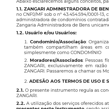
Abaixo esclarecemos alguns conceitos, p
1.1. ZANGARI ADMINISTRADORA DE BE
no CNPJ/MF sob o nº 43.454.594/0001-13, c
administradora de condomínios contratad
Zangaria Administradora de Bens unica
1.2. Usuário e/ou Usuários:
Condomínio/Associação
: Organiz
também compartilham áreas em co
simplesmente como CONDOMÍNIO
Moradores/Associados
: Pessoas f
ZANGARI, exclusivamente em razão 
ZANGARI. Passaremos a chamar os M
ADESÃO AOS TERMOS DE USO E 
2.1.
O presente instrumento regula as con
ZANGARI.
2.2.
A utilização dos serviços oferecidos 
presentes neste instrumento
, sendo ass