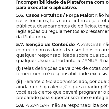
incompatibilidade da Plataforma com o 
para executar o aplicativo.
5.6. Casos Fortuitos / Força Maior
: Não 
casos fortuitos, tais como, interrupção tot
públicos, desabamentos de edifícios, temp
legislações ou regulamentos expressament
da Plataforma.
5.7. Isenção de Conteúdo
: A ZANGARI não
conteúdo ou os dados transmitidos ou ar
qualquer responsabilidade sobre quaisquer 
qualquer Usuário. Portanto, a ZANGARI não
(i)
Pelas definições de valores de cotas co
fornecimento é responsabilidade exclusiv
(ii)
Perante o Morador/Associado, por qual
ainda que haja alegação que a inadimplênc
você está ciente que deverá programar o
preparado para suportar sozinho e integ
5.8.
A ZANGARI não se responsabiliza por 