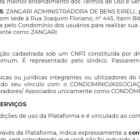
ara melhor entendimento dos Termos de Uso e Ser
NS
: ZANGARI ADMINISTRADORA DE BENS EIRELI., pess
om sede à Rua Joaquim Floriano, nº 445, Itaim Bibi
a pelo Condomínio dos usuários para realizar sua
mente como ZANGARI.
ação cadastrada sob um CNPJ constituída por di
mum. É representado pelo síndico. Passarem
ísicas ou jurídicas integrantes ou utilizadores 
do seu vínculo com o CONDOMÍNIO/ASSOCIAÇÃO
oradores/ Associados unicamente como CONDÔM
SERVIÇOS
dições de uso da Plataforma e é vinculado ao con
através da Plataforma, indica expressamente a
con
im, será considerado que você não foi induzido a u