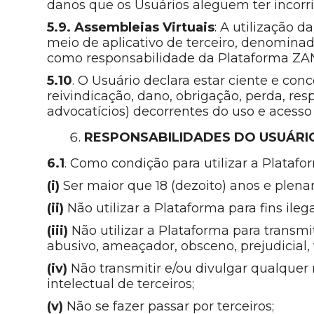
danos que os Usuários aleguem ter incorr
5.9.
Assembleias Virtuais
: A utilização 
meio de aplicativo de terceiro, denomina
como responsabilidade da Plataforma ZA
5.10
. O Usuário declara estar ciente e co
reivindicação, dano, obrigação, perda, res
advocatícios) decorrentes do uso e acesso
RESPONSABILIDADES DO USUÁRI
6.1
. Como condição para utilizar a Plataf
(i)
Ser maior que 18 (dezoito) anos e plen
(ii)
Não utilizar a Plataforma para fins ilega
(iii)
Não utilizar a Plataforma para transmiti
abusivo, ameaçador, obsceno, prejudicial, 
(iv)
Não transmitir e/ou divulgar qualquer m
intelectual de terceiros;
(v)
Não se fazer passar por terceiros;