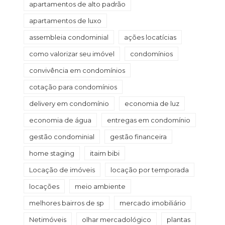
apartamentos de alto padrão
apartamentos de luxo
assembleia condominial
ações locatícias
como valorizar seu imóvel
condomínios
convivência em condomínios
cotação para condomínios
delivery em condomínio
economia de luz
economia de água
entregas em condomínio
gestão condominial
gestão financeira
home staging
itaim bibi
Locação de imóveis
locação por temporada
locações
meio ambiente
melhores bairros de sp
mercado imobiliário
Netimóveis
olhar mercadológico
plantas