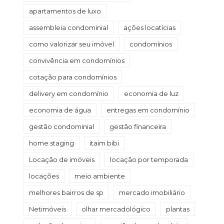
apartamentos de luxo
assembleia condominial
ações locatícias
como valorizar seu imóvel
condomínios
convivência em condomínios
cotação para condomínios
delivery em condomínio
economia de luz
economia de água
entregas em condomínio
gestão condominial
gestão financeira
home staging
itaim bibi
Locação de imóveis
locação por temporada
locações
meio ambiente
melhores bairros de sp
mercado imobiliário
Netimóveis
olhar mercadológico
plantas