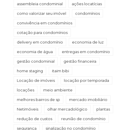
assembleia condominial
ações locatícias
como valorizar seu imóvel
condomínios
convivência em condomínios
cotação para condomínios
delivery em condomínio
economia de luz
economia de água
entregas em condomínio
gestão condominial
gestão financeira
home staging
itaim bibi
Locação de imóveis
locação por temporada
locações
meio ambiente
melhores bairros de sp
mercado imobiliário
Netimóveis
olhar mercadológico
plantas
redução de custos
reunião de condomínio
segurança
sinalização no condomínio