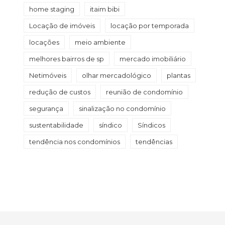
home staging
itaim bibi
Locação de imóveis
locação por temporada
locações
meio ambiente
melhores bairros de sp
mercado imobiliário
Netimóveis
olhar mercadológico
plantas
redução de custos
reunião de condomínio
segurança
sinalização no condomínio
sustentabilidade
síndico
Síndicos
tendência nos condomínios
tendências