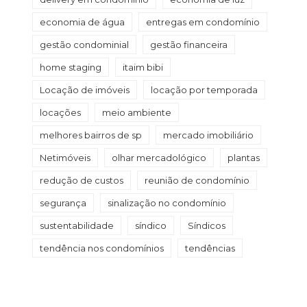
economia de água
entregas em condomínio
gestão condominial
gestão financeira
home staging
itaim bibi
Locação de imóveis
locação por temporada
locações
meio ambiente
melhores bairros de sp
mercado imobiliário
Netimóveis
olhar mercadológico
plantas
redução de custos
reunião de condomínio
segurança
sinalização no condomínio
sustentabilidade
síndico
Síndicos
tendência nos condomínios
tendências