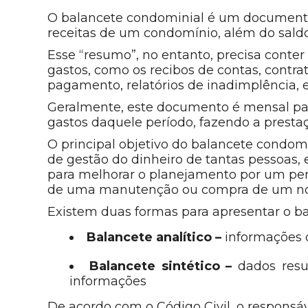
O balancete condominial é um documento
receitas de um condomínio, além do saldo 
Esse “resumo”, no entanto, precisa conte
gastos, como os recibos de contas, contra
pagamento, relatórios de inadimplência, e
Geralmente, este documento é mensal pa
gastos daquele período, fazendo a presta
O principal objetivo do balancete condomi
de gestão do dinheiro de tantas pessoas,
para melhorar o planejamento por um perí
de uma manutenção ou compra de um n
Existem duas formas para apresentar o b
Balancete analítico –
informações 
Balancete sintético –
dados resum
informações
De acordo com o Código Civil, o responsáv