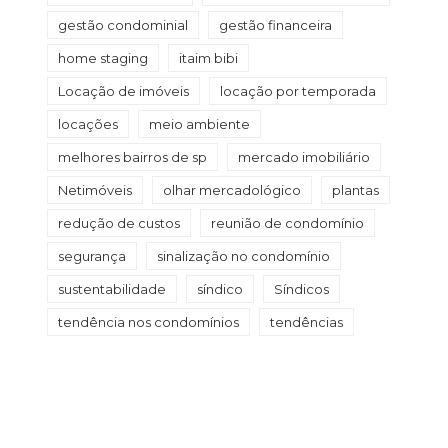
gestão condominial
gestão financeira
home staging
itaim bibi
Locação de imóveis
locação por temporada
locações
meio ambiente
melhores bairros de sp
mercado imobiliário
Netimóveis
olhar mercadológico
plantas
redução de custos
reunião de condomínio
segurança
sinalização no condomínio
sustentabilidade
síndico
Síndicos
tendência nos condomínios
tendências