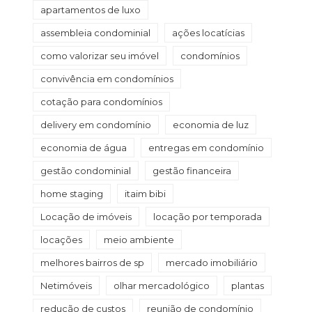
apartamentos de luxo
assembleia condominial
ações locatícias
como valorizar seu imóvel
condomínios
convivência em condomínios
cotação para condomínios
delivery em condomínio
economia de luz
economia de água
entregas em condomínio
gestão condominial
gestão financeira
home staging
itaim bibi
Locação de imóveis
locação por temporada
locações
meio ambiente
melhores bairros de sp
mercado imobiliário
Netimóveis
olhar mercadológico
plantas
redução de custos
reunião de condomínio