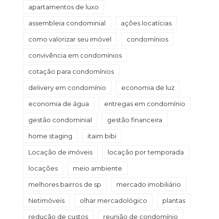
apartamentos de luxo
assembleia condominial
ações locatícias
como valorizar seu imóvel
condomínios
convivência em condomínios
cotação para condomínios
delivery em condomínio
economia de luz
economia de água
entregas em condomínio
gestão condominial
gestão financeira
home staging
itaim bibi
Locação de imóveis
locação por temporada
locações
meio ambiente
melhores bairros de sp
mercado imobiliário
Netimóveis
olhar mercadológico
plantas
redução de custos
reunião de condomínio