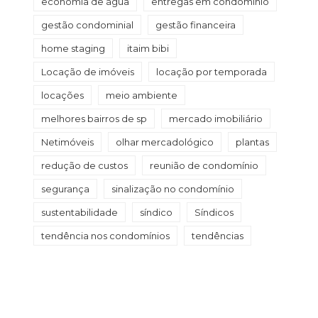
economia de água
entregas em condomínio
gestão condominial
gestão financeira
home staging
itaim bibi
Locação de imóveis
locação por temporada
locações
meio ambiente
melhores bairros de sp
mercado imobiliário
Netimóveis
olhar mercadológico
plantas
redução de custos
reunião de condomínio
segurança
sinalização no condomínio
sustentabilidade
síndico
Síndicos
tendência nos condomínios
tendências