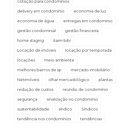
cotação para condomínios
delivery em condomínio
economia de luz
economia de água
entregas em condomínio
gestão condominial
gestão financeira
home staging
itaim bibi
Locação de imóveis
locação por temporada
locações
meio ambiente
melhores bairros de sp
mercado imobiliário
Netimóveis
olhar mercadológico
plantas
redução de custos
reunião de condomínio
segurança
sinalização no condomínio
sustentabilidade
síndico
Síndicos
tendência nos condomínios
tendências