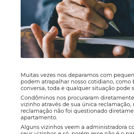
Muitas vezes nos deparamos com pequena
podem atrapalhar nosso cotidiano, como 
conversa, toda e qualquer situação pode se
Condôminos nos procuraram diretamente
vizinho através de sua única reclamação, 
reclamação não foi questionado diretamen
apartamento.
Alguns vizinhos veem a administradora com
seus vizinhos e só, porém esse não é o pap