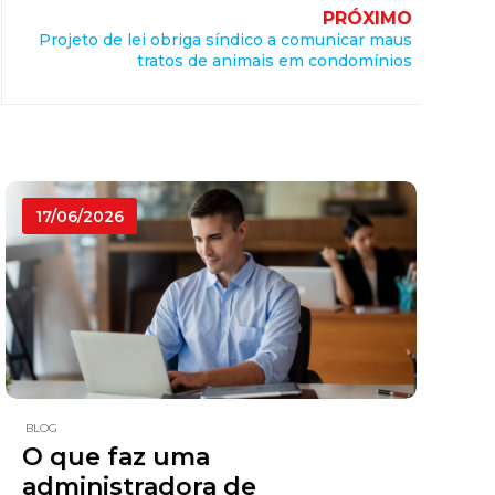
PRÓXIMO
Projeto de lei obriga síndico a comunicar maus
tratos de animais em condomínios
17/06/2026
BLOG
O que faz uma
administradora de