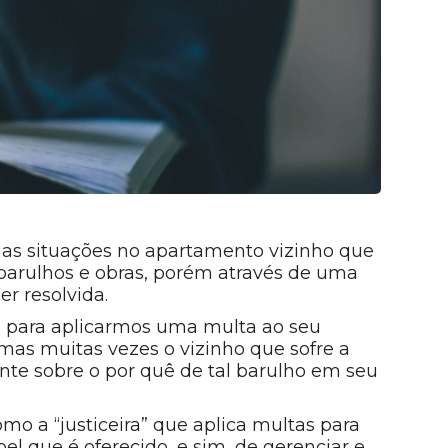
s situações no apartamento vizinho que
barulhos e obras, porém através de uma
r resolvida.
 para aplicarmos uma multa ao seu
mas muitas vezes o vizinho que sofre a
te sobre o por quê de tal barulho em seu
o a “justiceira” que aplica multas para
el que é oferecido, e sim, de gerenciar e