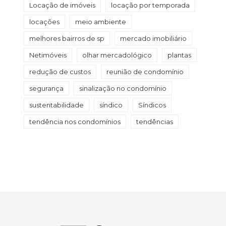
Locação de imóveis
locação por temporada
locações
meio ambiente
melhores bairros de sp
mercado imobiliário
Netimóveis
olhar mercadológico
plantas
redução de custos
reunião de condomínio
segurança
sinalização no condomínio
sustentabilidade
síndico
Síndicos
tendência nos condomínios
tendências