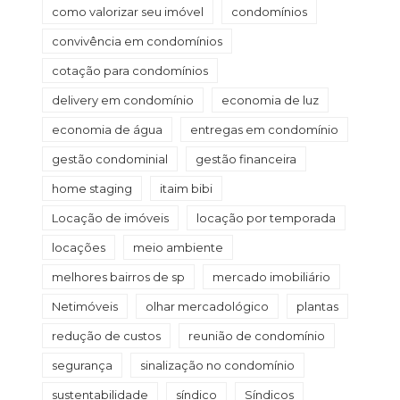
como valorizar seu imóvel
condomínios
convivência em condomínios
cotação para condomínios
delivery em condomínio
economia de luz
economia de água
entregas em condomínio
gestão condominial
gestão financeira
home staging
itaim bibi
Locação de imóveis
locação por temporada
locações
meio ambiente
melhores bairros de sp
mercado imobiliário
Netimóveis
olhar mercadológico
plantas
redução de custos
reunião de condomínio
segurança
sinalização no condomínio
sustentabilidade
síndico
Síndicos