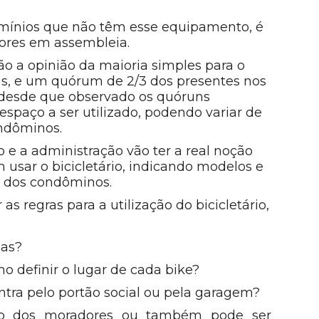
omínios que não têm esse equipamento, é
dores em assembleia.
o a opinião da maioria simples para o
ns, e um quórum de 2/3 dos presentes nos
desde que observado os quóruns
spaço a ser utilizado, podendo variar de
ndôminos.
 e a administração vão ter a real noção
 usar o bicicletário, indicando modelos e
s dos condôminos.
as regras para a utilização do bicicletário,
das?
o definir o lugar de cada bike?
ntra pelo portão social ou pela garagem?
sivo dos moradores ou também pode ser