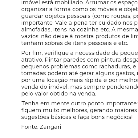
imóvel está mobiliado. Arrumar os espaços 
organizar a forma como os móveis e objet
guardar objetos pessoais (como roupas, po
importante. Vale a pena ter cuidado nos
almofadas, itens na cozinha etc. A mesma
vazios: não deixe à mostra produtos de li
tenham sobras de itens pessoais e etc.
Por fim, verifique a necessidade de pequ
atrativo. Pintar paredes com pintura desga
pequenos problemas como rachaduras, e tr
tomadas podem até gerar alguns gastos
por uma locação mais rápida e por melhor
venda do imóvel, mas sempre ponderando 
pelo valor obtido na venda.
Tenha em mente outro ponto importante: t
fiquem muito melhores, gerando maiores q
sugestões básicas e faça bons negócios!
Fonte: Zangari