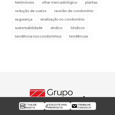
Netimóveis
olhar mercadológico
plantas
redução de custos
reunião de condomínio
segurança
sinalização no condomínio
sustentabilidade
síndico
Síndicos
tendência nos condomínios
tendências
2ª VIA DE
SOLICITE UMA
TRABALHE
BOLETO
PROPOSTA
CONOSCO