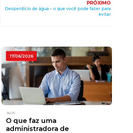
PRÓXIMO
Desperdício de água – o que você pode fazer para
evitar
17/06/2026
BLOG
O que faz uma
administradora de