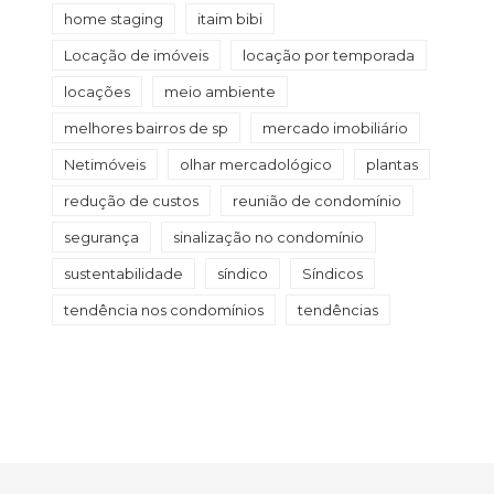
home staging
itaim bibi
Locação de imóveis
locação por temporada
locações
meio ambiente
melhores bairros de sp
mercado imobiliário
Netimóveis
olhar mercadológico
plantas
redução de custos
reunião de condomínio
segurança
sinalização no condomínio
sustentabilidade
síndico
Síndicos
tendência nos condomínios
tendências