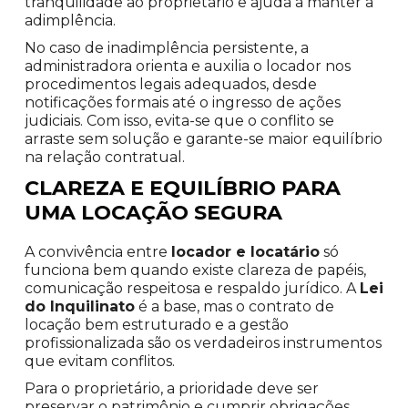
tranquilidade ao proprietário e ajuda a manter a
adimplência.
No caso de inadimplência persistente, a
administradora orienta e auxilia o locador nos
procedimentos legais adequados, desde
notificações formais até o ingresso de ações
judiciais. Com isso, evita-se que o conflito se
arraste sem solução e garante-se maior equilíbrio
na relação contratual.
CLAREZA E EQUILÍBRIO PARA
UMA LOCAÇÃO SEGURA
A convivência entre
locador e locatário
só
funciona bem quando existe clareza de papéis,
comunicação respeitosa e respaldo jurídico. A
Lei
do Inquilinato
é a base, mas o contrato de
locação bem estruturado e a gestão
profissionalizada são os verdadeiros instrumentos
que evitam conflitos.
Para o proprietário, a prioridade deve ser
preservar o patrimônio e cumprir obrigações