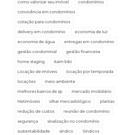
como valorizar seu imóvel
condomínios
convivência em condomínios
cotação para condomínios
delivery em condomínio
economia de luz
economia de água
entregas em condomínio
gestão condominial
gestão financeira
home staging
itaim bibi
Locação de imóveis
locação por temporada
locações
meio ambiente
melhores bairros de sp
mercado imobiliário
Netimóveis
olhar mercadológico
plantas
redução de custos
reunião de condomínio
segurança
sinalização no condomínio
sustentabilidade
síndico
Síndicos