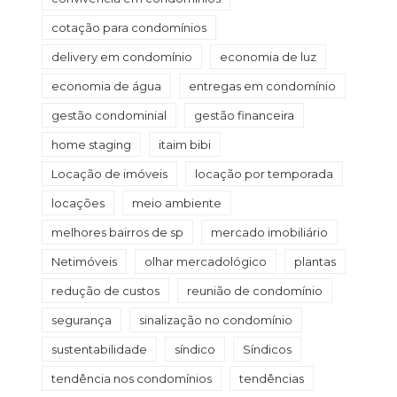
cotação para condomínios
delivery em condomínio
economia de luz
economia de água
entregas em condomínio
gestão condominial
gestão financeira
home staging
itaim bibi
Locação de imóveis
locação por temporada
locações
meio ambiente
melhores bairros de sp
mercado imobiliário
Netimóveis
olhar mercadológico
plantas
redução de custos
reunião de condomínio
segurança
sinalização no condomínio
sustentabilidade
síndico
Síndicos
tendência nos condomínios
tendências