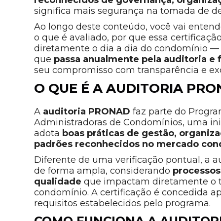
significa mais segurança na tomada de de
Ao longo deste conteúdo, você vai enten
o que é avaliado, por que essa certificaç
diretamente o dia a dia do condomínio — 
que
passa anualmente pela auditoria e 
seu compromisso com transparência e exc
O QUE É A AUDITORIA PR
A
auditoria PRONAD
faz parte do Progra
Administradoras de Condomínios, uma inic
adota
boas práticas de gestão, organi
padrões reconhecidos no mercado con
Diferente de uma verificação pontual, a 
de forma ampla, considerando
processos,
qualidade
que impactam diretamente o tr
condomínio. A certificação é concedida 
requisitos estabelecidos pelo programa.
COMO FUNCIONA A AUDITOR