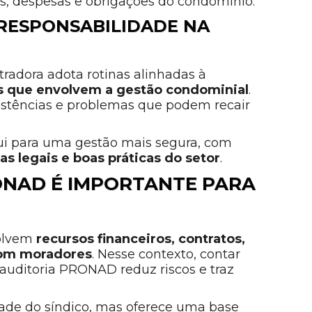
s, despesas e obrigações do condomínio.
 RESPONSABILIDADE NA
radora adota rotinas alinhadas à
s que envolvem a gestão condominial
.
nsistências e problemas que podem recair
ui para uma gestão mais segura, com
s legais e boas práticas do setor
.
ONAD É IMPORTANTE PARA
volvem
recursos financeiros, contratos,
com moradores
. Nesse contexto, contar
auditoria PRONAD reduz riscos e traz
idade do síndico, mas oferece uma base