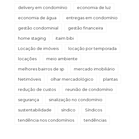
delivery em condomínio
economia de luz
economia de água
entregas em condomínio
gestão condominial
gestão financeira
home staging
itaim bibi
Locação de imóveis
locação por temporada
locações
meio ambiente
melhores bairros de sp
mercado imobiliário
Netimóveis
olhar mercadológico
plantas
redução de custos
reunião de condomínio
segurança
sinalização no condomínio
sustentabilidade
síndico
Síndicos
tendência nos condomínios
tendências